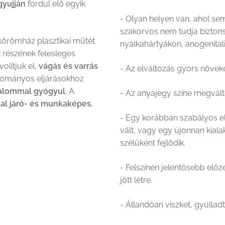
gyujján
fordul elő egyik
- Olyan helyen van, ahol s
szakorvos nem tudja biztonsá
körömház plasztikai műtét
nyálkahártyákon, anogenitali
 részének felesleges
volítjuk el,
vágás és varrás
- Az elváltozás gyors növek
gyományos eljárásokhoz
dalommal gyógyul
. A
- Az anyajegy színe megvált
al járó- és munkaképes.
- Egy korábban szabályos e
vált, vagy egy újonnan kial
szélűként fejlődik.
- Felszínén jelentősebb előz
jött létre.
- Állandóan viszket, gyulladt