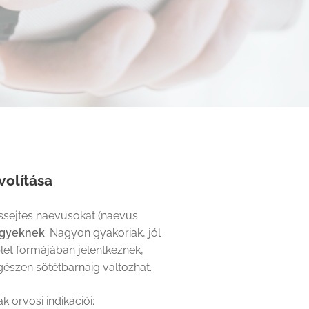
volítása
ssejtes naevusokat (naevus
egyeknek
. Nagyon gyakoriak, jól
plet formájában jelentkeznek,
gészen sötétbarnáig változhat.
k orvosi indikációi: