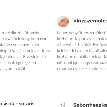
Vírusszemölc
an keletkező, többnyire
Lapos vagy "futószemölcsök
testszínűek vagy barnásan
kézháton, talpon alakulnak k
dulatúvá soha nem váló
a törzsön is belőlük. Fertőz
k (pl. nyaklánc beleakad), és
keletkezik ha nem távolítjuk 
fájdalmasak. Érzéstelenítő
kézháton is találhatunk ún.
 el őket, így teljesen
időnként igen nagy számúak 
ta nyom nélkül
eredménnyel kezelhetőek seb
sisok - solaris
Seborrheas ke