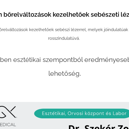
n bőrelváltozások kezelhetőek sebészeti léz
relváltozások kezelhetőek sebészi lézerrel, melyek jóindulatúak
rosszindulatúvá.
szempontból eredményeseb
kben esztétikai
.
lehetőség