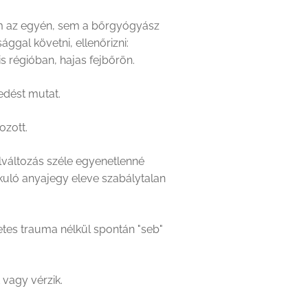
em az egyén, sem a bőrgyógyász
ggal követni, ellenőrizni:
s régióban, hajas fejbőrön.
edést mutat.
ozott.
lváltozás széle egyenetlenné
akuló anyajegy eleve szabálytalan
etes trauma nélkül spontán "seb"
 vagy vérzik.