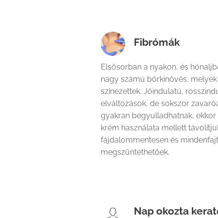
Fibrómák
Elsősorban a nyakon, és hónaljb
nagy számú bőrkinövés, melyek 
színezettek. Jóindulatú, rosszin
elváltozások, de sokszor zavaróa
gyakran begyulladhatnak, ekkor 
krém használata mellett távolítjuk
fájdalommentesen és mindenfaj
megszűntethetőek.
Nap okozta kerato