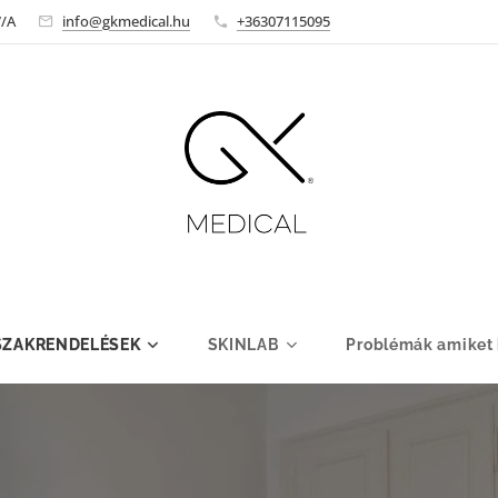
7/A
info@gkmedical.hu
+36307115095
SZAKRENDELÉSEK
SKINLAB
Problémák amiket