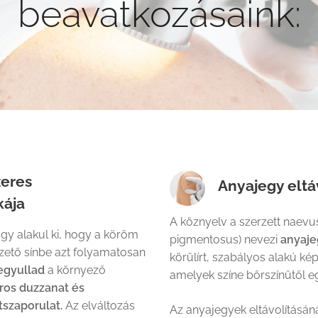
beavatkozásaink:
zeres
Anyajegy eltá
kája
A köznyelv a szerzett naevu
gy alakul ki, hogy a köröm
pigmentosus) nevezi
anyaj
ető sínbe azt folyamatosan
körülírt, szabályos alakú ké
egyullad
a környező
amelyek színe bőrszínűtől e
iros duzzanat és
szaporulat.
Az elváltozás
Az anyajegyek eltávolításána