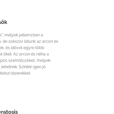
sök
", melyek jellemzően a
i, de sokszor látunk az arcon és
őek, és idővel egyre több
el őket. Az arcon és néha a
 lapos szemölcsöket, melyek
lehetnek. Szintén igen jó
észi lézerekkel.
ratosis