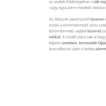
az esetek többségében a
láb na
vagy egyszerre mindkét oldalon.
Az általunk alkalmazott
lézeres
során a körömtermelő zóna széli
körömtermelő sejtjeit
lézerrel
tá
nélkül
. A műtét utáni seb a ha
képest
szebben, kevesebb fáj
beavatkozás után a beteg
azonn