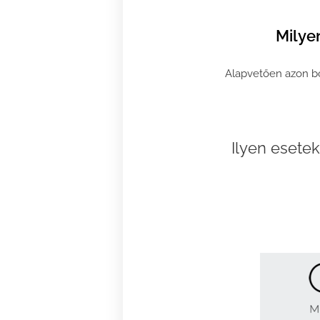
Milye
Alapvetően azon bő
Ilyen esete