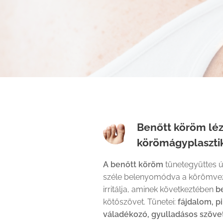
Benőtt köröm lé
körömágyplaszti
A benőtt köröm
tünetegyüttes ú
széle belenyomódva a körömvez
irritálja, aminek következtében
b
kötőszövet. Tünetei:
fájdalom, p
váladékozó, gyulladásos szövet