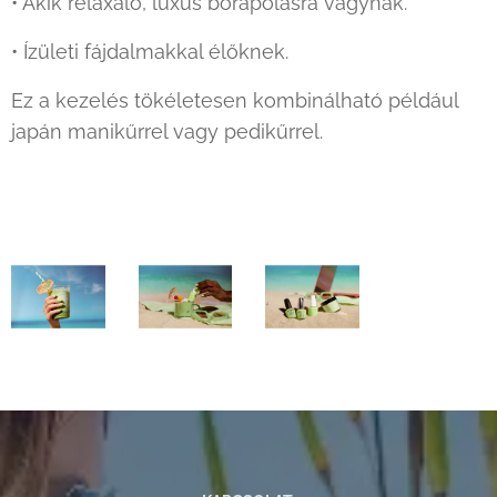
• Akik relaxáló, luxus bőrápolásra vágynak.
• Ízületi fájdalmakkal élőknek.
Ez a kezelés tökéletesen kombinálható például
japán manikűrrel vagy pedikűrrel.