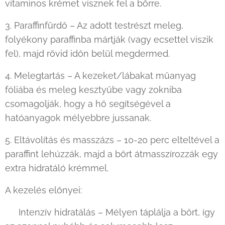
vitaminos krémet visznek fel a bőrre.
3. Paraffinfürdő – Az adott testrészt meleg,
folyékony paraffinba mártják (vagy ecsettel viszik
fel), majd rövid időn belül megdermed.
4. Melegtartás – A kezeket/lábakat műanyag
fóliába és meleg kesztyűbe vagy zokniba
csomagolják, hogy a hő segítségével a
hatóanyagok mélyebbre jussanak.
5. Eltávolítás és masszázs – 10-20 perc elteltével a
paraffint lehúzzák, majd a bőrt átmasszírozzák egy
extra hidratáló krémmel.
A kezelés előnyei:
✔ Intenzív hidratálás – Mélyen táplálja a bőrt, így