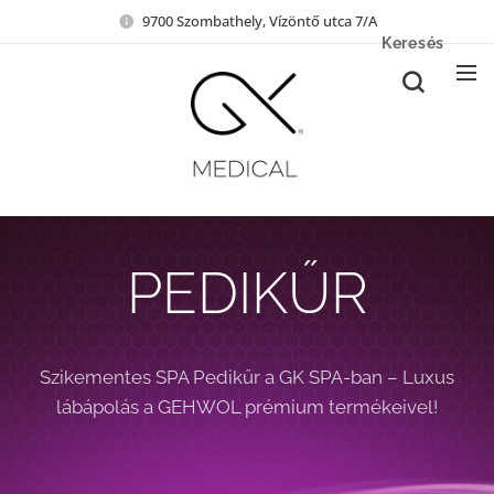
9700 Szombathely, Vízöntő utca 7/A
Keresés
PEDIKŰR
Szikementes SPA Pedikűr a GK SPA-ban – Luxus
lábápolás a GEHWOL prémium termékeivel!