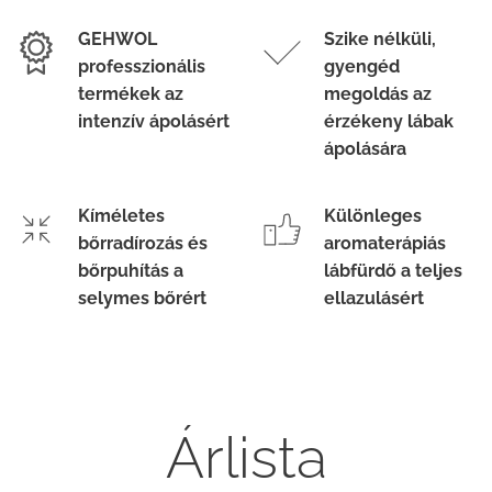
GEHWOL
Szike nélküli,
professzionális
gyengéd
termékek az
megoldás az
intenzív ápolásért
érzékeny lábak
ápolására
Kíméletes
Különleges
bőrradírozás és
aromaterápiás
bőrpuhítás a
lábfürdő a teljes
selymes bőrért
ellazulásért
Árlista