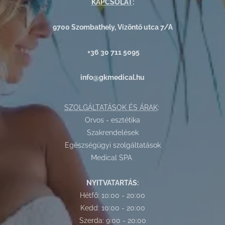
KAPCSOLAT
:
9700 Szombathely, Vízöntő utca 7/A
+36 30 711 5095
info@gkmedical.hu
SZOLGÁLTATÁSOK ÉS ÁRAK
:
Orvos - esztétika
Szakrendelések
Egészségügyi szolgáltatások
Medical SPA
NYITVATARTÁS:
Hétfő: 10:00 - 20:00
Kedd: 10:00 - 20:00
Szerda: 9:00 - 20:00