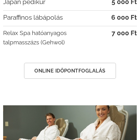
Japán pedikűr
5 000 Ft
Paraffinos lábápolás
6 000 Ft
7 000 Ft
Relax Spa hatóanyagos
talpmasszázs (Gehwol)
ONLINE IDŐPONTFOGLALÁS