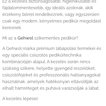
Ez a kezelés biztonságosabb, higiénikusabb és
fájdalommentesebb, így ideális azoknak, akik
érzékeny bőrrel rendelkeznek, vagy egyszerűen
csak egy modern, kényelmes pedikűr megoldást
keresnek.
Mi az a
Gehwol
szikementes pedikűr?
A Gehwol márka prémium lábápolási termékei és
egy speciális csiszolós pedikűrtechnika
kombinációján alapul. A kezelés során nincs
szükség szikére, helyette gyengéd reszelőket,
csiszolófejeket és professzionális hatóanyagokat
használnak, amelyek hatékonyan eltávolítják az
elhalt hámréteget és puhává varázsolják a lábat.
A kezelés lépései: