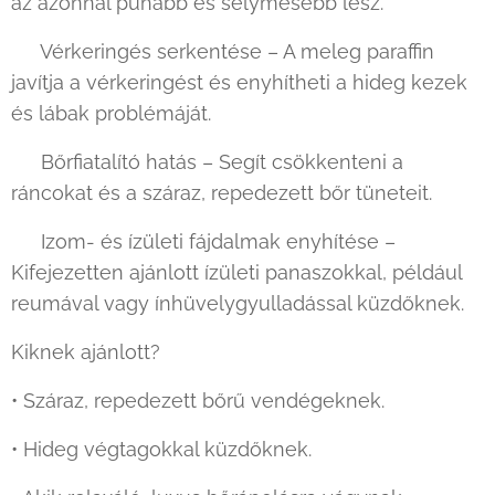
az azonnal puhább és selymesebb lesz.
✔ Vérkeringés serkentése – A meleg paraffin
javítja a vérkeringést és enyhítheti a hideg kezek
és lábak problémáját.
✔ Bőrfiatalító hatás – Segít csökkenteni a
ráncokat és a száraz, repedezett bőr tüneteit.
✔ Izom- és ízületi fájdalmak enyhítése –
Kifejezetten ajánlott ízületi panaszokkal, például
reumával vagy ínhüvelygyulladással küzdőknek.
Kiknek ajánlott?
• Száraz, repedezett bőrű vendégeknek.
• Hideg végtagokkal küzdőknek.