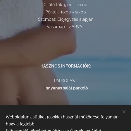
Csütörtök: 9:00 - 20:00
Péntek: 10:00 - 20:00
Szombat: Előjegyzés alapján
Vasárnap - ZÁRVA
HASZNOS INFORMÁCIÓK:
PARKOLÁS:
Ingyenes saját parkoló
FIZETÉSI LEHETŐSÉGEK:
Weboldalunk sütiket (cookie) használ működése folyamán,
Az alábbi módokon egyenlítheti ki szolgáltatásaink árát:
hogy a legjobb
készpénz, bankkártyás fizetés, SZÉP kártya.
felhasználói élményt nyújthassa Önnek, továbbá