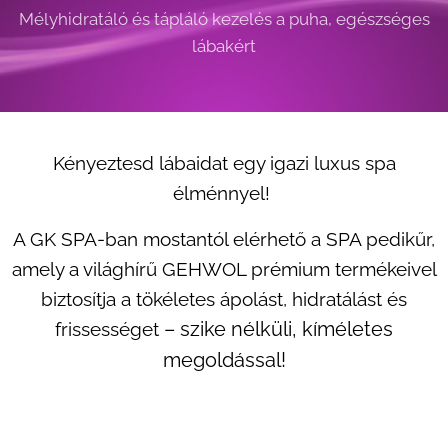
Mélyhidratáló és tápláló kezelés a puha, egészséges
lábakért
Kényeztesd lábaidat egy igazi luxus spa
élménnyel!
A GK SPA-ban mostantól elérhető a SPA pedikűr,
amely a világhírű GEHWOL prémium termékeivel
biztosítja a tökéletes ápolást, hidratálást és
– szike nélküli, kíméletes
frissességet
megoldással!