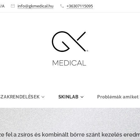
7/A
info@gkmedical.hu
+36307115095
SZAKRENDELÉSEK
SKINLAB
Problémák amiket
e fel a zsíros és kombinált bőrre szánt
kezelés ered