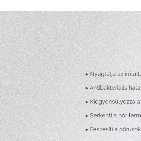
▸ Nyugtatja az irritál
▸ Antibakteriális ha
▸ Kiegyensúlyozza a
▸ Serkenti a bőr ter
▸ Feszesíti a pórusok