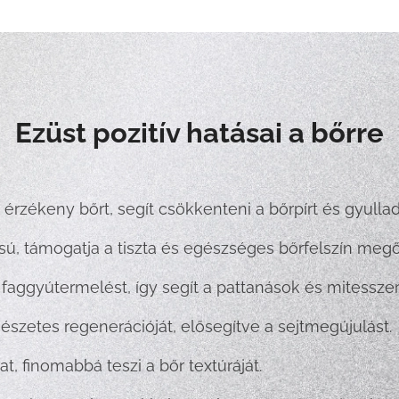
Ezüst pozitív hatásai a bőrre
t, érzékeny bőrt, segít csökkenteni a bőrpírt és gyullad
tású, támogatja a tiszta és egészséges bőrfelszín megő
 faggyútermelést, így segít a pattanások és mitessz
mészetes regenerációját, elősegítve a sejtmegújulást.
at, finomabbá teszi a bőr textúráját.