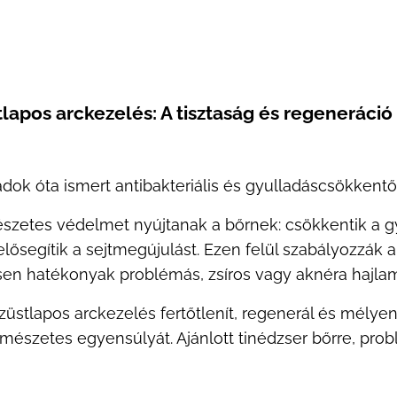
lapos arckezelés: A tisztaság és regeneráció
dok óta ismert antibakteriális és gyulladáscsökkentő 
szetes védelmet nyújtanak a bőrnek: csökkentik a gy
és elősegítik a sejtmegújulást. Ezen felül szabályozzák
sen hatékonyak problémás, zsíros vagy aknéra hajla
üstlapos arckezelés fertőtlenít, regenerál és mélyen
mészetes egyensúlyát. Ajánlott tinédzser bőrre, prob