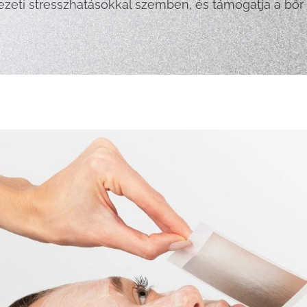
ezeti stresszhatásokkal szemben, és támogatja a bőr b