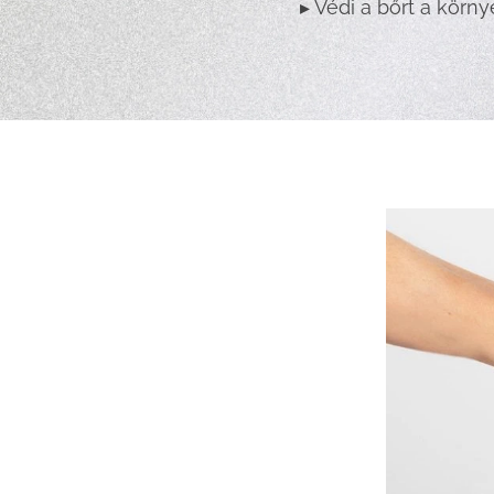
▸ Védi a bőrt a körny