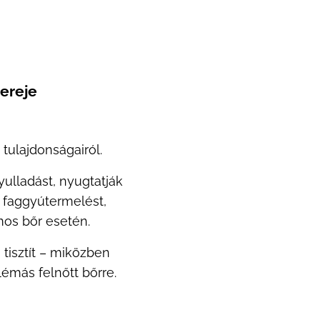
 ereje
tulajdonságairól.
ulladást, nyugtatják
 a faggyútermelést,
mos bőr esetén.
 tisztít – miközben
lémás felnőtt bőrre.