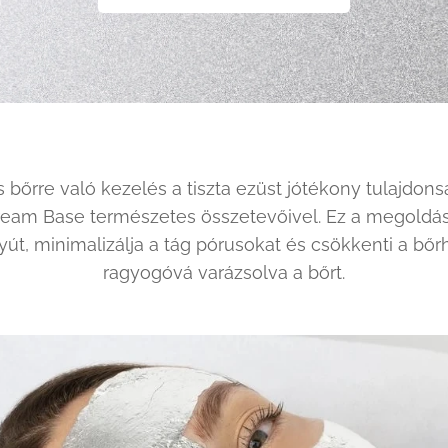
 bőrre való kezelés a tiszta ezüst jótékony tulajdons
ream Base természetes összetevőivel. Ez a megoldás 
út, minimalizálja a tág pórusokat és csökkenti a bőrh
ragyogóvá varázsolva a bőrt.