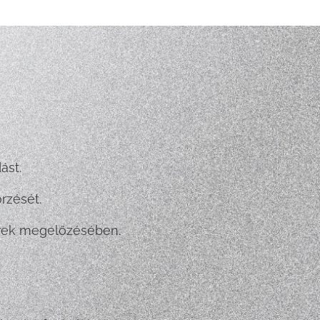
ást.
rzését.
erek megelőzésében.