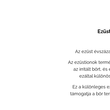
Ezüst
Az ezüst évszáza
Az ezüstionok termé
az irritált bőrt, 
ezáltal különö
Ez a különleges ez
támogatja a bőr ter