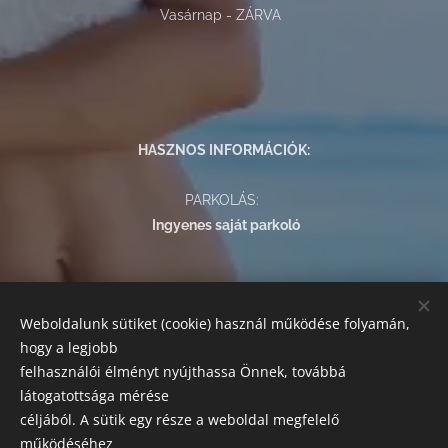
Vasárnap - ZÁRVA
HASZNOS INFORMÁCIÓK:
PARKOLÁS:
Ingyenes saját parkoló
FIZETÉSI LEHETŐSÉGEK:
Weboldalunk sütiket (cookie) használ működése folyamán,
Az alábbi módokon egyenlítheti ki szolgáltatásaink árát:
hogy a legjobb
készpénz, bankkártyás fizetés, SZÉP kártya.
felhasználói élményt nyújthassa Önnek, továbbá
látogatottsága mérése
SZAKRENDELÉSEK
céljából. A sütik egy része a weboldal megfelelő
Előzetes előjegyzés szükséges!
működéséhez