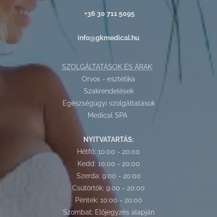
+36 30 711 5095
info@gkmedical.hu
SZOLGÁLTATÁSOK ÉS ÁRAK
:
Orvos - esztétika
Szakrendelések
Egészségügyi szolgáltatások
Medical SPA
NYITVATARTÁS:
Hétfő: 10:00 - 20:00
Kedd: 10:00 - 20:00
Szerda: 9:00 - 20:00
Csütörtök: 9:00 - 20:00
Péntek: 10:00 - 20:00
Szombat: Előjegyzés alapján