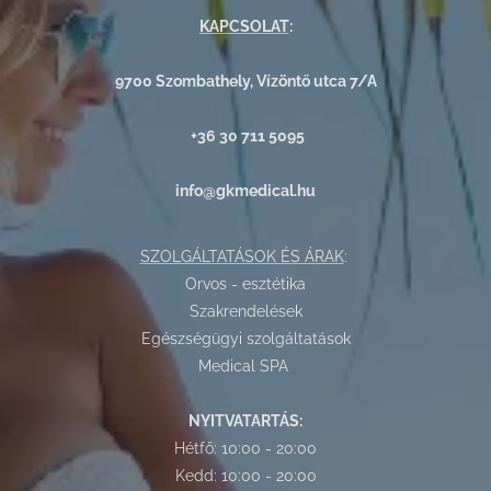
KAPCSOLAT
:
9700 Szombathely, Vízöntő utca 7/A
+36 30 711 5095
info@gkmedical.hu
SZOLGÁLTATÁSOK ÉS ÁRAK
:
Orvos - esztétika
Szakrendelések
Egészségügyi szolgáltatások
Medical SPA
NYITVATARTÁS:
Hétfő: 10:00 - 20:00
Kedd: 10:00 - 20:00