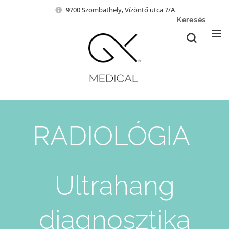
9700 Szombathely, Vízöntő utca 7/A
Keresés
RADIOLÓGIA
Ultrahang
diagnosztika