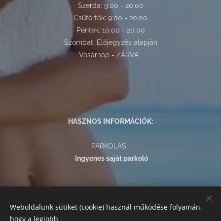
Szerda: 9:00 - 20:00
Csütörtök: 9:00 - 20:00
Péntek: 10:00 - 20:00
Szombat: Előjegyzés alapján
Vasárnap - ZÁRVA
HASZNOS INFORMÁCIÓK:
PARKOLÁS:
Ingyenes saját parkoló
FIZETÉSI LEHETŐSÉGEK:
Weboldalunk sütiket (cookie) használ működése folyamán,
Az alábbi módokon egyenlítheti ki szolgáltatásaink árát:
hogy a legjobb
készpénz, bankkártyás fizetés, SZÉP kártya.