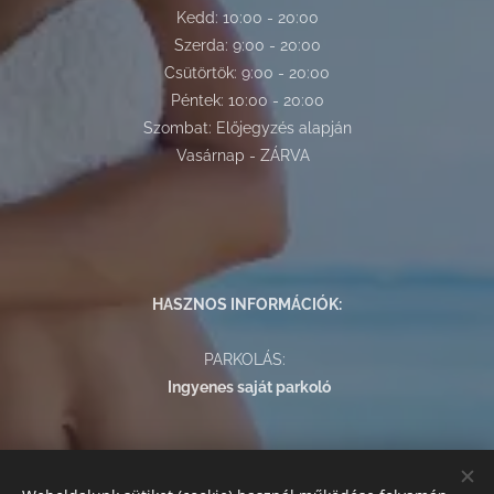
Kedd: 10:00 - 20:00
Szerda: 9:00 - 20:00
Csütörtök: 9:00 - 20:00
Péntek: 10:00 - 20:00
Szombat: Előjegyzés alapján
Vasárnap - ZÁRVA
HASZNOS INFORMÁCIÓK:
PARKOLÁS:
Ingyenes saját parkoló
FIZETÉSI LEHETŐSÉGEK: