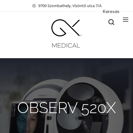
9700 Szombathely, Vízöntő utca 7/A
Keresés
OBSERV 520X