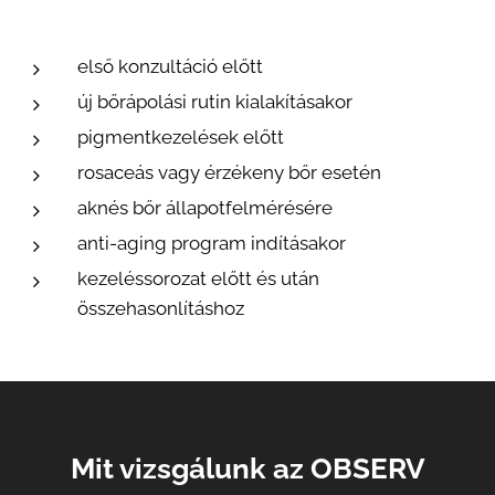
első konzultáció előtt
új bőrápolási rutin kialakításakor
pigmentkezelések előtt
rosaceás vagy érzékeny bőr esetén
aknés bőr állapotfelmérésére
anti-aging program indításakor
kezeléssorozat előtt és után
összehasonlításhoz
Mit vizsgálunk az OBSERV