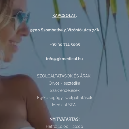
KAPCSOLAT
:
9700 Szombathely, Vízöntő utca 7/A
+36 30 711 5095
info@gkmedical.hu
SZOLGÁLTATÁSOK ÉS ÁRAK
:
Orvos - esztétika
Szakrendelések
Egészségügyi szolgáltatások
Medical SPA
NYITVATARTÁS:
Hétfő: 10:00 - 20:00