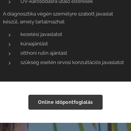
UV-károsodásra utaló eltérések
A diagnosztika végén személyre szabott javaslat
készül, amely tartalmazhat:
kezelési javaslatot
kúraajánlást
otthoni rutin ajánlást
szükség esetén orvosi konzultációs javaslatot
Online időpontfoglalás