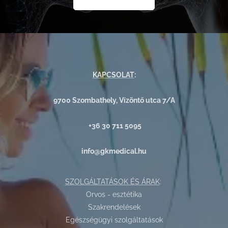
KAPCSOLAT
:
9700 Szombathely, Vízöntő utca 7/A
+36 30 711 5095
info@gkmedical.hu
SZOLGÁLTATÁSOK ÉS ÁRAK
:
Orvos - esztétika
Szakrendelések
Egészségügyi szolgáltatások