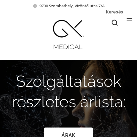
9700 Szombathely, Vízöntő utca 7/A
Keresés
Szolgáltatások
részletes árlista:
ÁRAK