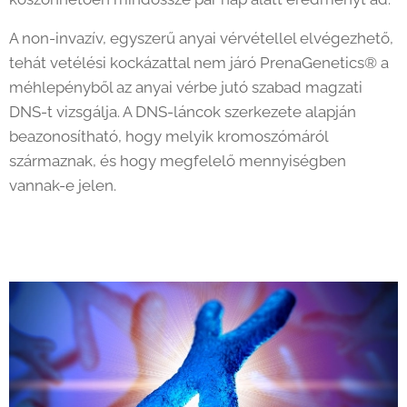
A non-invazív, egyszerű anyai vérvétellel elvégezhető,
tehát vetélési kockázattal nem járó PrenaGenetics® a
méhlepényből az anyai vérbe jutó szabad magzati
DNS-t vizsgálja. A DNS-láncok szerkezete alapján
beazonosítható, hogy melyik kromoszómáról
származnak, és hogy megfelelő mennyiségben
vannak-e jelen.