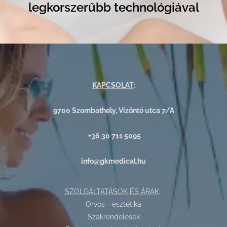
legkorszerűbb technológiával
KAPCSOLAT
:
9700 Szombathely, Vízöntő utca 7/A
+36 30 711 5095
info@gkmedical.hu
SZOLGÁLTATÁSOK ÉS ÁRAK
:
Orvos - esztétika
Szakrendelések