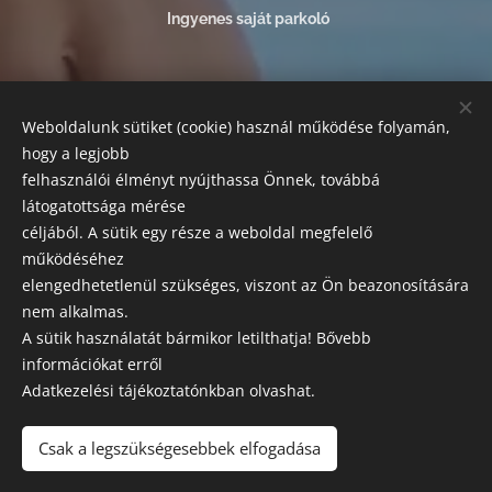
Ingyenes saját parkoló
FIZETÉSI LEHETŐSÉGEK:
Weboldalunk sütiket (cookie) használ működése folyamán,
Az alábbi módokon egyenlítheti ki szolgáltatásaink árát:
hogy a legjobb
készpénz, bankkártyás fizetés, SZÉP kártya.
felhasználói élményt nyújthassa Önnek, továbbá
látogatottsága mérése
SZAKRENDELÉSEK
céljából. A sütik egy része a weboldal megfelelő
Előzetes előjegyzés szükséges!
működéséhez
elengedhetetlenül szükséges, viszont az Ön beazonosítására
Esztétikai, orvosi központ és labor
nem alkalmas.
A sütik használatát bármikor letilthatja! Bővebb
Leírásaink tájékoztató jellegűek, a változtatás jogát fenntartjuk
információkat erről
Adatkezelési tájékoztatónkban olvashat.
GK MEDICAL
2021 © MINDEN JOG FENNTARTVA
Csak a legszükségesebbek elfogadása
Adatkezelési tájékoztató