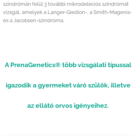
szindrómán felül 3 további mikrodeléciós szindrómát
vizsgál, amelyek a Langer-Giedion-, a Smith-Magenis-
és a Jacobsen-szindróma.
A PrenaGenetics® több vizsgálati típussal
igazodik a gyermeket váró szülők, illetve
az ellátó orvos igényeihez.