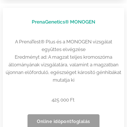
PrenaGenetics® MONOGEN
A PrenaTest® Plus és a MONOGEN vizsgálat
együttes elvégzése
Eredményt ad: A magzat teljes kromoszóma
állományának vizsgálatára, valamint a magzatban
újonnan előforduló, egészséget károsító génhibákat
mutatja ki
425 000 Ft
Online időpontfoglalás