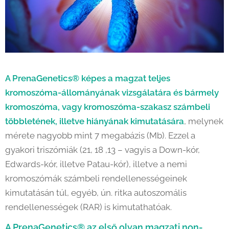
A
PrenaGenetics® képes a magzat teljes
kromoszóma-állományának vizsgálatára és bármely
kromoszóma, vagy kromoszóma-szakasz számbeli
többletének, illetve hiányának kimutatására
, melynek
mérete nagyobb mint 7 megabázis (Mb). Ezzel a
gyakori triszómiák (21, 18 ,13 – vagyis a Down-kór,
Edwards-kór, illetve Patau-kór), illetve a nemi
kromoszómák számbeli rendellenességeinek
kimutatásán túl, egyéb, ún. ritka autoszomális
rendellenességek (RAR) is kimutathatóak.
A PrenaGenetics® az első olyan magzati non-