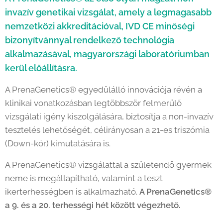
invazív genetikai vizsgálat, amely a legmagasabb
nemzetközi akkreditációval, IVD CE minőségi
bizonyítvánnyal rendelkező technológia
alkalmazásával, magyarországi laboratóriumban
kerül előállításra.
A PrenaGenetics® egyedülálló innovációja révén a
klinikai vonatkozásban legtöbbször felmerülő
vizsgálati igény kiszolgálására, biztosítja a non-invazív
tesztelés lehetőségét, célirányosan a 21-es triszómia
(Down-kór) kimutatására is.
A PrenaGenetics® vizsgálattal a születendő gyermek
neme is megállapítható, valamint a teszt
ikerterhességben is alkalmazható.
A PrenaGenetics®
a 9. és a 20. terhességi hét között végezhető.