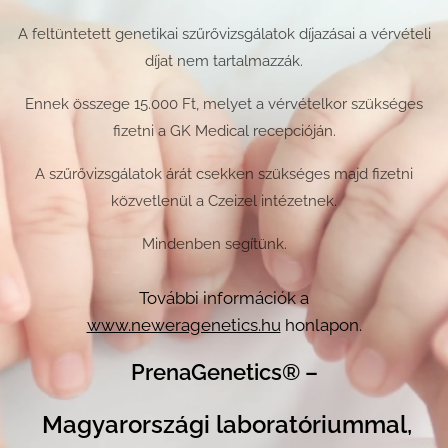
A feltüntetett genetikai szűrővizsgálatok díjazásai a vérvételi
díjat nem tartalmazzák.
Ennek összege 15.000 Ft, melyet a vérvételkor szükséges
fizetni a GK Medical recepcióján.
A szűrővizsgálatok árát csekken szükséges majd fizetni
közvetlenül a Czeizel intézetnek.
Mindenben segítünk.🙂
További információk a
www.neweragenetics.hu
honlapon.
PrenaGenetics®
–
Magyarországi laboratóriummal,