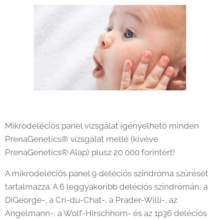
Mikrodeléciós panel vizsgálat igényelhető minden
PrenaGenetics® vizsgálat mellé (kivéve
PrenaGenetics® Alap) plusz 20 000 forintért!
A mikrodeléciós panel 9 deléciós szindróma szűrését
tartalmazza. A 6 leggyakoribb deléciós szindrómán, a
DiGeorge-, a Cri-du-Chat-, a Prader-Willi-, az
Angelmann-, a Wolf-Hirschhorn- és az 1p36 deléciós