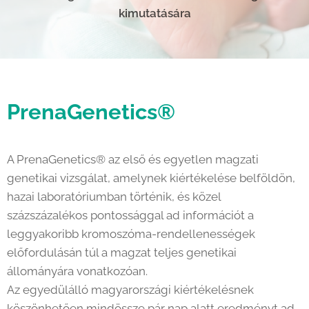
kimutatására
PrenaGenetics®
A PrenaGenetics® az első és egyetlen magzati
genetikai vizsgálat, amelynek kiértékelése belföldön,
hazai laboratóriumban történik, és közel
százszázalékos pontossággal ad információt a
leggyakoribb kromoszóma-rendellenességek
előfordulásán túl a magzat teljes genetikai
állományára vonatkozóan.
Az egyedülálló magyarországi kiértékelésnek
köszönhetően mindössze pár nap alatt eredményt ad.