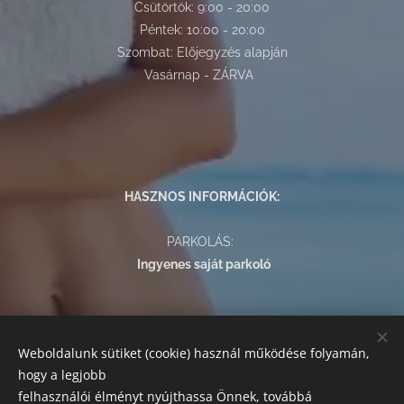
Csütörtök: 9:00 - 20:00
Péntek: 10:00 - 20:00
Szombat: Előjegyzés alapján
Vasárnap - ZÁRVA
HASZNOS INFORMÁCIÓK:
PARKOLÁS:
Ingyenes saját parkoló
FIZETÉSI LEHETŐSÉGEK:
Weboldalunk sütiket (cookie) használ működése folyamán,
Az alábbi módokon egyenlítheti ki szolgáltatásaink árát:
hogy a legjobb
készpénz, bankkártyás fizetés, SZÉP kártya.
felhasználói élményt nyújthassa Önnek, továbbá