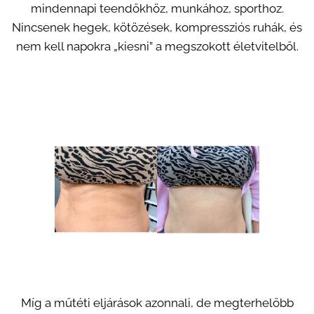
mindennapi teendőkhöz, munkához, sporthoz.
Nincsenek hegek, kötözések, kompressziós ruhák, és
nem kell napokra „kiesni” a megszokott életvitelből.
Míg a műtéti eljárások azonnali, de megterhelőbb