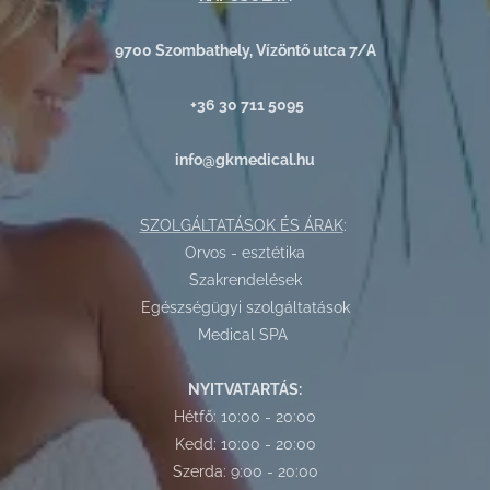
9700 Szombathely, Vízöntő utca 7/A
+36 30 711 5095
info@gkmedical.hu
SZOLGÁLTATÁSOK ÉS ÁRAK
:
Orvos - esztétika
Szakrendelések
Egészségügyi szolgáltatások
Medical SPA
NYITVATARTÁS:
Hétfő: 10:00 - 20:00
Kedd: 10:00 - 20:00
Szerda: 9:00 - 20:00