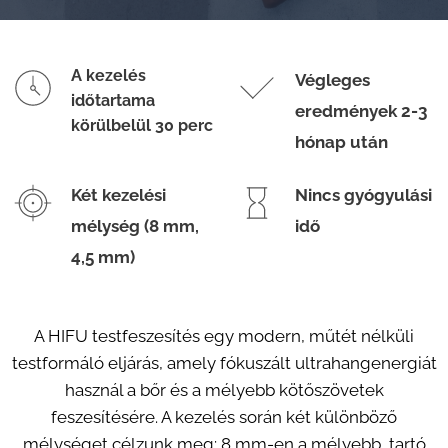
A kezelés
Végleges
időtartama
eredmények 2-3
körülbelül 30 perc
hónap után
Két kezelési
Nincs gyógyulási
mélység (8 mm,
idő
4,5 mm)
A HIFU testfeszesítés egy modern, műtét nélküli
testformáló eljárás, amely fókuszált ultrahangenergiát
használ a bőr és a mélyebb kötőszövetek
feszesítésére. A kezelés során két különböző
mélységet célzunk meg: 8 mm-en a mélyebb, tartó