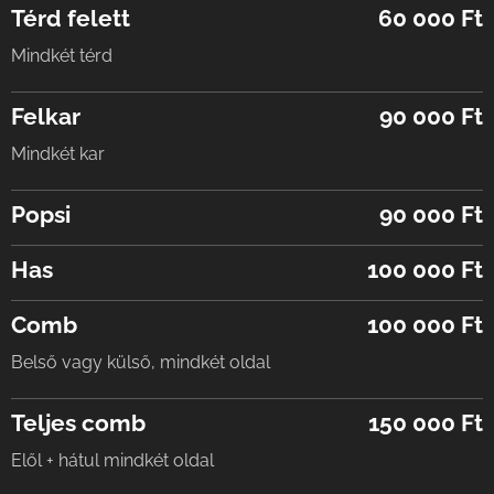
Térd felett
60 000 Ft
pacemaker vagy bizonyos fémimplantátumok
megtartása is, mert a gyakori, nagy mértékű
esetén a kezelt területen. Jelentős túlsúly vagy
fogyás–hízás újra meglazíthatja a bőrt.
Mindkét térd
nagy mennyiségű, lógó bőr esetén inkább
sebészeti megoldás jöhet szóba, a HIFU
Felkar
90 000 Ft
ilyenkor önmagában nem ad megfelelő
Mindkét kar
eredményt.
Popsi
90 000 Ft
Has
100 000 Ft
Comb
100 000 Ft
Belső vagy külső, mindkét oldal
Teljes comb
150 000 Ft
Elől + hátul mindkét oldal