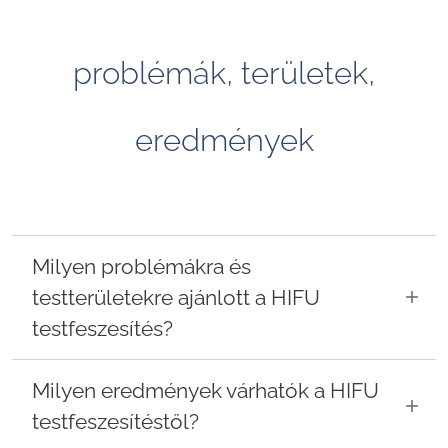
problémák, területek,
eredmények
Milyen problémákra és
testterületekre ajánlott a HIFU
testfeszesítés?
A HIFU testfeszesítés elsősorban a
Milyen eredmények várhatók a HIFU
megereszkedett, laza bőr feszesítésére
testfeszesítéstől?
szolgál, nem pedig klasszikus fogyasztó
kezelés. Kiváló választás a has területére