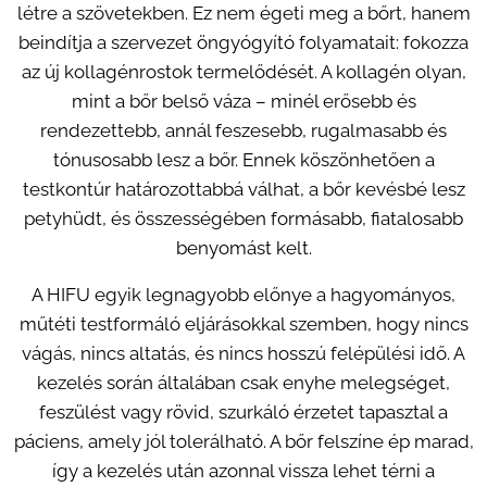
létre a szövetekben. Ez nem égeti meg a bőrt, hanem
beindítja a szervezet öngyógyító folyamatait: fokozza
az új kollagénrostok termelődését. A kollagén olyan,
mint a bőr belső váza – minél erősebb és
rendezettebb, annál feszesebb, rugalmasabb és
tónusosabb lesz a bőr. Ennek köszönhetően a
testkontúr határozottabbá válhat, a bőr kevésbé lesz
petyhüdt, és összességében formásabb, fiatalosabb
benyomást kelt.
A HIFU egyik legnagyobb előnye a hagyományos,
műtéti testformáló eljárásokkal szemben, hogy nincs
vágás, nincs altatás, és nincs hosszú felépülési idő. A
kezelés során általában csak enyhe melegséget,
feszülést vagy rövid, szurkáló érzetet tapasztal a
páciens, amely jól tolerálható. A bőr felszíne ép marad,
így a kezelés után azonnal vissza lehet térni a