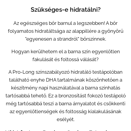
Szükséges-e hidratálni?
Az egészséges bőr barnul a legszebben! A bőr
folyamatos hidratáltsága az alappillére a gyönyörű
"egyenesen a strandról" bőrszínnek.
Hogyan kerülhetem el a barna szín egyenlőtlen
fakulását és foltossá válását?
A Pro-Long színszabályozó hidratáló testápolóban
található enyhe DHA tartalmának köszönhetően a
készítmény napi használatával a barna színhatás
tartósabbá tehető. Ez a bronzosítást fokozó testápoló
még tartósabbá teszi a barna árnyalatot és csökkenti
az egyenlőtlenségek és foltosság kialakulásának
esélyét.