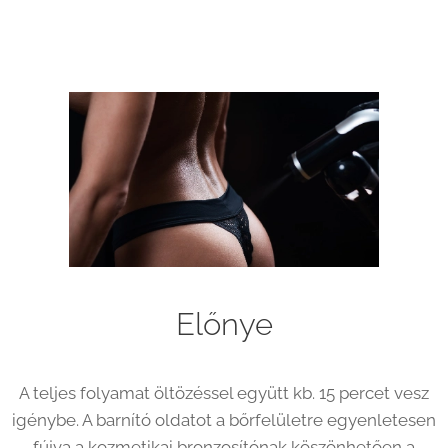
Előnye
A teljes folyamat öltözéssel együtt kb. 15 percet vesz
igénybe. A barnító oldatot a bőrfelületre egyenletesen
fújva a kozmetikai bronzosítónak köszönhetően a