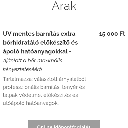
Árak
UV mentes barnítás extra
15 000 Ft
bőrhidratáló előkészítő és
ápoló hatóanyagokkal -
Ajánlott a bőr maximális
kényeztetéséért!
Tartalmazza: választott árnyalatból
professzionális barnítás, tenyér és
talpak védelme, előkészítés és
utóápoló hatóanyagok.
Online időpontfoglalás