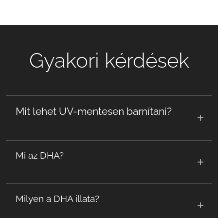
Gyakori kérdések
Mit lehet UV-mentesen barnítani?
Alapvetően az egész testet, de külön
Mi az DHA?
testrészekre is lehet igény (pl. fej-nyak)
A DHA egy cukornádszármazék
Milyen a DHA illata?
(Dihydroxyacetone), amely a bőrben található
aminosavakkal lép reakcióba, és használatával