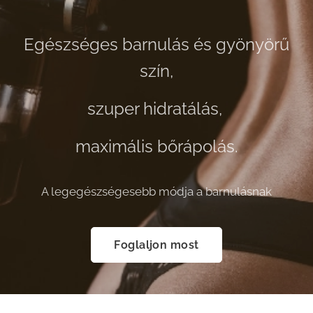
Egészséges barnulás és gyönyörű
szín,
szuper hidratálás,
maximális bőrápolás.
A legegészségesebb módja a barnulásnak
Foglaljon most