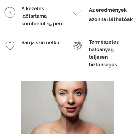
A kezelés
Az eredmények
időtartama
azonnal láthatóak
körülbelül 15 perc
Természetes
Sárga szín nélkül
hatóanyag,
teljesen
biztonságos