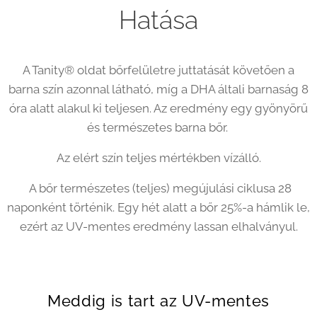
Hatása
A Tanity® oldat bőrfelületre juttatását követően a
barna szín azonnal látható, míg a DHA általi barnaság 8
óra alatt alakul ki teljesen. Az eredmény egy gyönyörű
és természetes barna bőr.
Az elért szín teljes mértékben vízálló.
A bőr természetes (teljes) megújulási ciklusa 28
naponként történik. Egy hét alatt a bőr 25%-a hámlik le,
ezért az UV-mentes eredmény lassan elhalványul.
Meddig is tart az UV-mentes