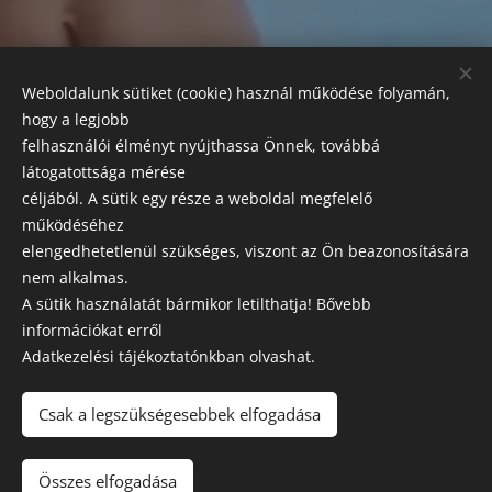
FIZETÉSI LEHETŐSÉGEK:
Weboldalunk sütiket (cookie) használ működése folyamán,
Az alábbi módokon egyenlítheti ki szolgáltatásaink árát:
hogy a legjobb
készpénz, bankkártyás fizetés, SZÉP kártya.
felhasználói élményt nyújthassa Önnek, továbbá
látogatottsága mérése
SZAKRENDELÉSEK
céljából. A sütik egy része a weboldal megfelelő
Előzetes előjegyzés szükséges!
működéséhez
elengedhetetlenül szükséges, viszont az Ön beazonosítására
Esztétikai, orvosi központ és labor
nem alkalmas.
A sütik használatát bármikor letilthatja! Bővebb
Leírásaink tájékoztató jellegűek, a változtatás jogát fenntartjuk
információkat erről
Adatkezelési tájékoztatónkban olvashat.
GK MEDICAL
2021 © MINDEN JOG FENNTARTVA
Csak a legszükségesebbek elfogadása
Adatkezelési tájékoztató
Összes elfogadása
Sütik