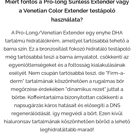
Miért fontos a Pro-long Sunless Extender vagy
a Venetian Color Extender testápoló
használata?
A Pro-Long/Venetian Extender egy enyhe DHA
tartalmú hidratálókrém, amellyel tartósabbá tehető a
barna szín. Ez a bronzosítást fokozó hidratáló testápoló
még tartósabbá teszi a barna árnyalatot, csökkenti az
egyenlőtlenségeket és a foltosság kialakulásának
esélyét. Nem csupán tartósabbá teszi, de "Firm-a-
derm" tartalmának köszönhetően a rugalmas bőr
megőrzése érdekében "dinamikus rezet" juttat a
bőrbe. Koffeintartalma bizonyítottan csökkenti a
napsugárzás káros hatásait és elősegíti a DNS
regenerálódását, így megvédi a bőrt. Ezen kívül
hialuronsav tartalmának köszönhetően bőröd a lehető
leghidratáltabb marad!