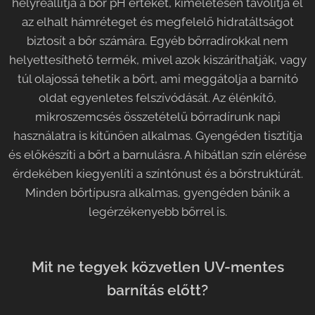
helyreállítja a bőr pH értékét, kíméletesen távolítja el
az elhalt hámréteget és megfelelő hidratáltságot
biztosít a bőr számára. Egyéb bőrradírokkal nem
helyettesíthető termék, mivel azok kiszáríthatják, vagy
túl olajossá tehetik a bőrt, ami meggátolja a barnító
oldat egyenletes felszívódását. Az élénkítő,
mikroszemcsés összetételű bőrradírunk napi
használatra is kitűnően alkalmas. Gyengéden tisztítja
és előkészíti a bőrt a barnulásra. A hibátlan szín elérése
érdekében kiegyenlíti a színtónust és a bőrstruktúrát.
Minden bőrtípusra alkalmas, gyengéden bánik a
legérzékenyebb bőrrel is.
Mit ne tegyek közvetlen UV-mentes
barnítás előtt?