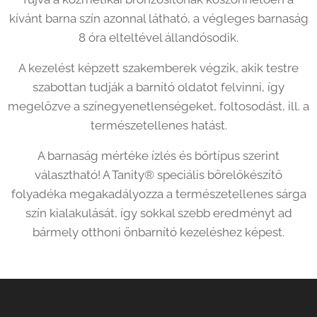
kívánt barna szín azonnal látható, a végleges barnaság
8 óra elteltével állandósodik.
A kezelést képzett szakemberek végzik, akik testre
szabottan tudják a barnító oldatot felvinni, így
megelőzve a színegyenetlenségeket, foltosodást, ill. a
természetellenes hatást.
A barnaság mértéke ízlés és bőrtípus szerint
választható! A Tanity® speciális bőrelőkészítő
folyadéka megakadályozza a természetellenes sárga
szín kialakulását, így sokkal szebb eredményt ad
bármely otthoni önbarnító kezeléshez képest.