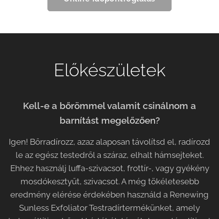
Előkészületek
Kell-e a bőrömmel valamit csinálnom a
barnítást megelőzően?
Igen! Bőrradírozz, azaz alaposan távolítsd el, radírozd
le az egész testedről a száraz, elhalt hámsejteket.
Ehhez használj luffa-szivacsot, frottír-, vagy gyékény
mosdókesztyűt, szivacsot. A még tökéletesebb
eredmény elérése érdekében használd a Renewing
Sunless Exfoliator Testradírtermékünket, amely