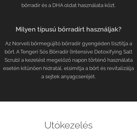
bőrradír és a DHA oldat használata közt.
Milyen típusú bőrradírt használjak?
Az Norvell bőrmegújító bőrradír gyengéden tisztítja a
bőrt. A Tengeri Sós Bőrradír (Intensive Detoxifying Salt
Scrub) a kezelést megelőző napon történő használata
esetén kitűnően hidratál, elsimítja a bőrt és revitalizálja
a sejtek anyagcseréjét.
Utókezelés