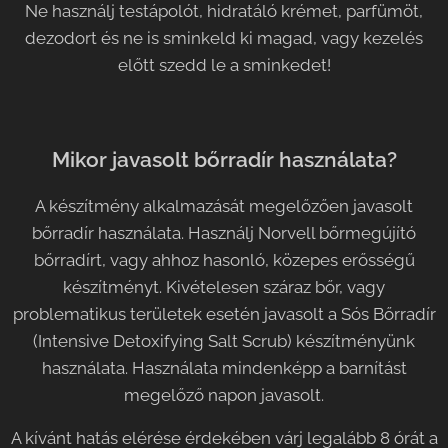
Ne használj testápolót, hidratáló krémet, parfümöt,
dezodort és ne is sminkeld ki magad, vagy kezelés
előtt szedd le a sminkedet!
Mikor javasolt bőrradír használata?
A készítmény alkalmazását megelőzően javasolt
bőrradír használata. Használj Norvell bőrmegújító
bőrradírt, vagy ahhoz hasonló, közepes erősségű
készítményt. Kivételesen száraz bőr, vagy
problematikus területek esetén javasolt a Sós Bőrradír
(Intensive Detoxifying Salt Scrub) készítményünk
használata. Használata mindenképp a barnítást
megelőző napon javasolt.
A kívánt hatás elérése érdekében várj legalább 8 órát a