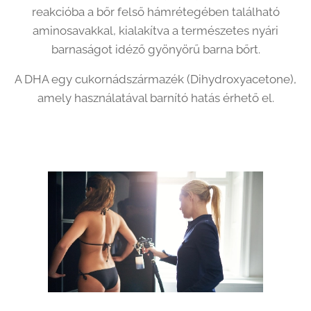
reakcióba a bőr felső hámrétegében található
aminosavakkal, kialakítva a természetes nyári
barnaságot idéző gyönyörű barna bőrt.
A DHA egy cukornádszármazék (Dihydroxyacetone),
amely használatával barnító hatás érhető el.