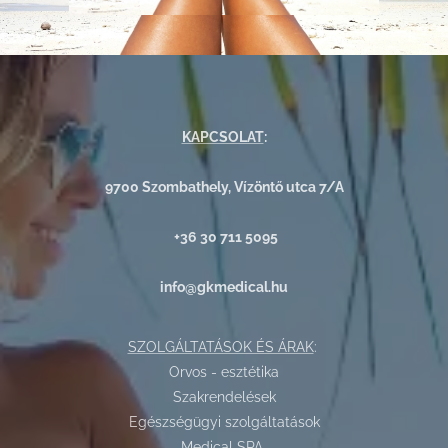
KAPCSOLAT
:
9700 Szombathely, Vízöntő utca 7/A
+36 30 711 5095
info@gkmedical.hu
SZOLGÁLTATÁSOK ÉS ÁRAK
:
Orvos - esztétika
Szakrendelések
Egészségügyi szolgáltatások
Medical SPA