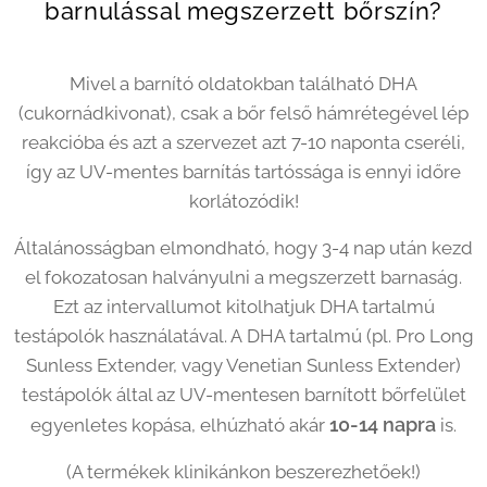
barnulással megszerzett bőrszín?
Mivel a barnító oldatokban található DHA
(cukornádkivonat), csak a bőr felső hámrétegével lép
reakcióba és azt a szervezet azt 7-10 naponta cseréli,
így az UV-mentes barnítás tartóssága is ennyi időre
korlátozódik!
Általánosságban elmondható, hogy 3-4 nap után kezd
el fokozatosan halványulni a megszerzett barnaság.
Ezt az intervallumot kitolhatjuk DHA tartalmú
testápolók használatával. A DHA tartalmú (pl. Pro Long
Sunless Extender, vagy Venetian Sunless Extender)
testápolók által az UV-mentesen barnított bőrfelület
10-14 napra
egyenletes kopása, elhúzható akár
is.
(A termékek klinikánkon beszerezhetőek!)