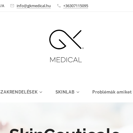
7/A
info@gkmedical.hu
+36307115095
SZAKRENDELÉSEK
SKINLAB
Problémák amiket