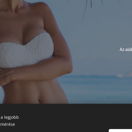
Az alá
Leírásaink tá
 a legjobb
a mérése