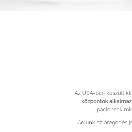
Az USA-ban készült kli
központok alkalmazz
páciensek min
Célunk az öregedés j