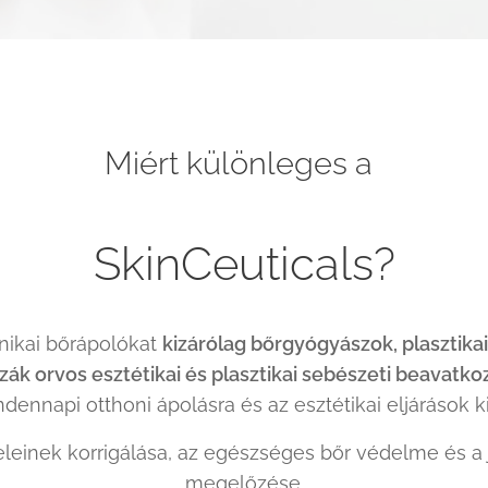
Miért különleges a
SkinCeuticals?
nikai bőrápolókat
kizárólag bőrgyógyászok, plasztikai
ák orvos esztétikai és plasztikai sebészeti beavatko
dennapi otthoni ápolásra és az esztétikai eljárások k
eleinek korrigálása, az egészséges bőr védelme és a
megelőzése.