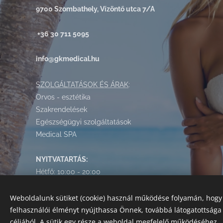
9700 Szombathely, Vízöntő utca 7/A
+36 30 711 5095
info@gkmedical.hu
SZOLGÁLTATÁSOK ÉS ÁRAK
:
Orvos - esztétika
Szakrendelések
Egészségügyi szolgáltatások
Medical SPA
NYITVATARTÁS:
Hétfő: 10:00 - 20:00
Kedd: 10:00 - 20:00
Szerda: 9:00 - 20:00
Weboldalunk sütiket (cookie) használ működése folyamán, hogy
felhasználói élményt nyújthassa Önnek, továbbá látogatottság
Csütörtök: 9:00 - 20:00
céljából. A sütik egy része a weboldal megfelelő működéséhez
Péntek: 10:00 - 20:00