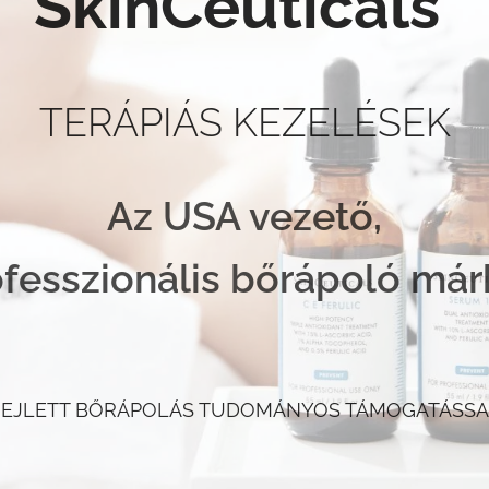
SkinCeuticals
TERÁPIÁS KEZELÉSEK
Az USA vezető,
fesszionális bőrápoló már
FEJLETT BŐRÁPOLÁS TUDOMÁNYOS TÁMOGATÁSSA