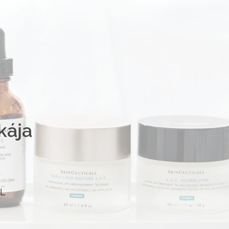
kája
L