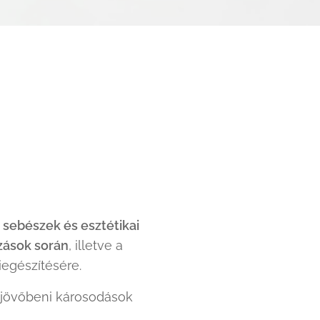
 sebészek és esztétikai
zások során
, illetve a
iegészítésére.
 jövőbeni károsodások