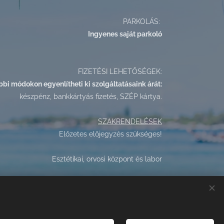
PARKOLÁS:
Ingyenes saját parkoló
FIZETÉSI LEHETŐSÉGEK:
bbi módokon egyenlítheti ki szolgáltatásaink árát:
készpénz, bankkártyás fizetés, SZÉP kártya.
SZAKRENDELÉSEK
Előzetes előjegyzés szükséges!
Esztétikai, orvosi központ és labor
jékoztató jellegűek, a változtatás jogát fenntartjuk
GK MEDICAL
2021 © MINDEN JOG FENNTARTVA