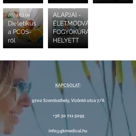
FOGYÁS
ALAPJAI -
2024.03.04
Dietetikus
ÉLETMÓDVÁLTÁS
a PCOS-
FOGYÓKÚRA
ről
HELYETT
KAPCSOLAT
:
9700 Szombathely, Vízöntő utca 7/A
+36 30 711 5095
info@gkmedical.hu