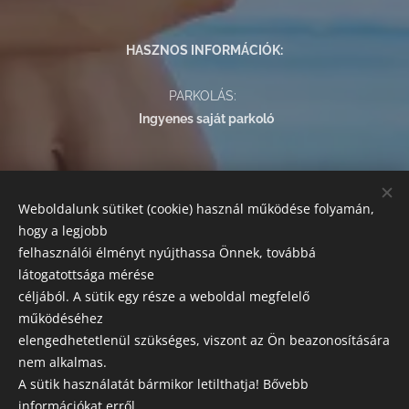
HASZNOS INFORMÁCIÓK:
PARKOLÁS:
Ingyenes saját parkoló
FIZETÉSI LEHETŐSÉGEK:
Weboldalunk sütiket (cookie) használ működése folyamán,
Az alábbi módokon egyenlítheti ki szolgáltatásaink árát:
hogy a legjobb
készpénz, bankkártyás fizetés, SZÉP kártya.
felhasználói élményt nyújthassa Önnek, továbbá
látogatottsága mérése
SZAKRENDELÉSEK
céljából. A sütik egy része a weboldal megfelelő
Előzetes előjegyzés szükséges!
működéséhez
elengedhetetlenül szükséges, viszont az Ön beazonosítására
Esztétikai, orvosi központ és labor
nem alkalmas.
A sütik használatát bármikor letilthatja! Bővebb
Leírásaink tájékoztató jellegűek, a változtatás jogát fenntartjuk
információkat erről