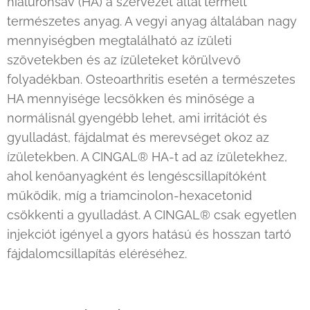
hialuronsav (HA) a szervezet által termelt
természetes anyag. A vegyi anyag általában nagy
mennyiségben megtalálható az ízületi
szövetekben és az ízületeket körülvevő
folyadékban. Osteoarthritis esetén a természetes
HA mennyisége lecsökken és minősége a
normálisnál gyengébb lehet, ami irritációt és
gyulladást, fájdalmat és merevséget okoz az
ízületekben. A CINGAL® HA-t ad az ízületekhez,
ahol kenőanyagként és lengéscsillapítóként
működik, míg a triamcinolon-hexacetonid
csökkenti a gyulladást. A CINGAL® csak egyetlen
injekciót igényel a gyors hatású és hosszan tartó
fájdalomcsillapítás eléréséhez.