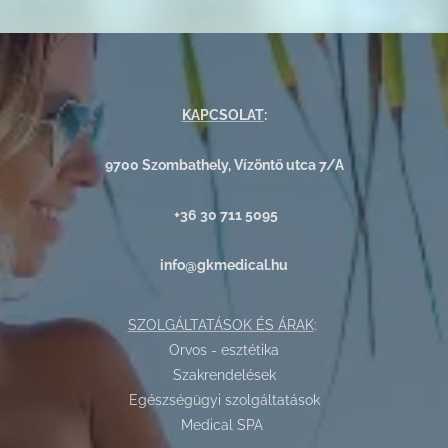
KAPCSOLAT
:
9700 Szombathely, Vízöntő utca 7/A
+36 30 711 5095
info@gkmedical.hu
SZOLGÁLTATÁSOK ÉS ÁRAK
:
Orvos - esztétika
Szakrendelések
Egészségügyi szolgáltatások
Medical SPA