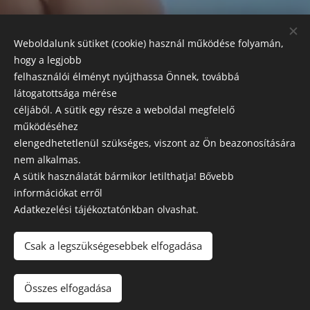
FIZETÉSI LEHETŐSÉGEK:
Weboldalunk sütiket (cookie) használ működése folyamán,
Az alábbi módokon egyenlítheti ki szolgáltatásaink árát:
hogy a legjobb
készpénz, bankkártyás fizetés, SZÉP kártya.
felhasználói élményt nyújthassa Önnek, továbbá
látogatottsága mérése
SZAKRENDELÉSEK
céljából. A sütik egy része a weboldal megfelelő
Előzetes előjegyzés szükséges!
működéséhez
elengedhetetlenül szükséges, viszont az Ön beazonosítására
Esztétikai, orvosi központ és labor
nem alkalmas.
A sütik használatát bármikor letilthatja! Bővebb
Leírásaink tájékoztató jellegűek, a változtatás jogát fenntartjuk
információkat erről
Adatkezelési tájékoztatónkban olvashat.
GK MEDICAL
2021 © MINDEN JOG FENNTARTVA
Csak a legszükségesebbek elfogadása
Adatkezelési tájékoztató
Összes elfogadása
Sütik