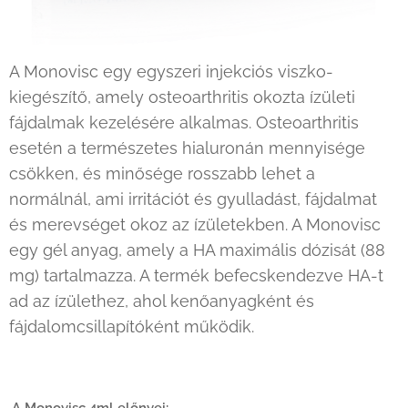
A Monovisc egy egyszeri injekciós viszko-
kiegészítő, amely osteoarthritis okozta ízületi
fájdalmak kezelésére alkalmas. Osteoarthritis
esetén a természetes hialuronán mennyisége
csökken, és minősége rosszabb lehet a
normálnál, ami irritációt és gyulladást, fájdalmat
és merevséget okoz az ízületekben. A Monovisc
egy gél anyag, amely a HA maximális dózisát (88
mg) tartalmazza. A termék befecskendezve HA-t
ad az ízülethez, ahol kenőanyagként és
fájdalomcsillapítóként működik.
.
A Monovisc 4ml előnyei: