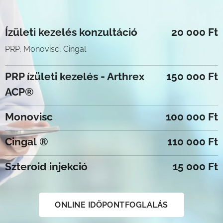
Ízületi kezelés konzultáció
20 000 Ft
PRP, Monovisc, Cingal
PRP ízületi kezelés - Ar
threx
150 000 Ft
ACP®
Monovisc
100 000 Ft
Cingal
®
110 000 Ft
Szteroid injekció
15 000 Ft
ONLINE IDŐPONTFOGLALÁS