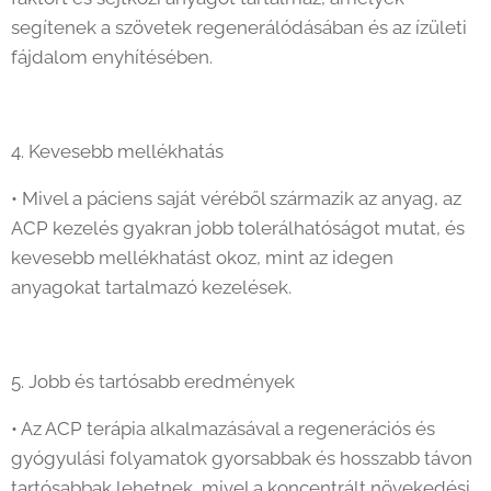
segítenek a szövetek regenerálódásában és az ízületi
fájdalom enyhítésében.
4. Kevesebb mellékhatás
• Mivel a páciens saját véréből származik az anyag, az
ACP kezelés gyakran jobb tolerálhatóságot mutat, és
kevesebb mellékhatást okoz, mint az idegen
anyagokat tartalmazó kezelések.
5. Jobb és tartósabb eredmények
• Az ACP terápia alkalmazásával a regenerációs és
gyógyulási folyamatok gyorsabbak és hosszabb távon
tartósabbak lehetnek, mivel a koncentrált növekedési