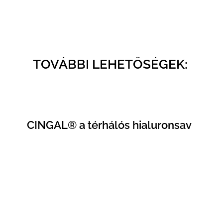
TOVÁBBI LEHETŐSÉGEK:
CINGAL® a térhálós hialuronsav