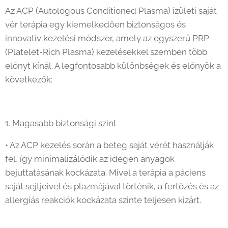
Az ACP (Autologous Conditioned Plasma) ízületi saját
vér terápia egy kiemelkedően biztonságos és
innovatív kezelési módszer, amely az egyszerű PRP
(Platelet-Rich Plasma) kezelésekkel szemben több
előnyt kínál. A legfontosabb különbségek és előnyök a
következők:
1. Magasabb biztonsági szint
• Az ACP kezelés során a beteg saját vérét használják
fel, így minimalizálódik az idegen anyagok
bejuttatásának kockázata. Mivel a terápia a páciens
saját sejtjeivel és plazmájával történik, a fertőzés és az
allergiás reakciók kockázata szinte teljesen kizárt.