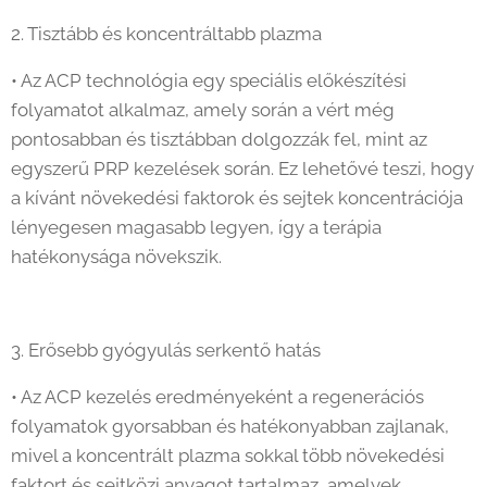
2. Tisztább és koncentráltabb plazma
• Az ACP technológia egy speciális előkészítési
folyamatot alkalmaz, amely során a vért még
pontosabban és tisztábban dolgozzák fel, mint az
egyszerű PRP kezelések során. Ez lehetővé teszi, hogy
a kívánt növekedési faktorok és sejtek koncentrációja
lényegesen magasabb legyen, így a terápia
hatékonysága növekszik.
3. Erősebb gyógyulás serkentő hatás
• Az ACP kezelés eredményeként a regenerációs
folyamatok gyorsabban és hatékonyabban zajlanak,
mivel a koncentrált plazma sokkal több növekedési
faktort és sejtközi anyagot tartalmaz, amelyek