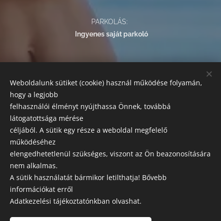
PARKOLÁS:
Ingyenes saját parkoló
FIZETÉSI LEHETŐSÉGEK:
Weboldalunk sütiket (cookie) használ működése folyamán,
Az alábbi módokon egyenlítheti ki szolgáltatásaink árát:
hogy a legjobb
készpénz, bankkártyás fizetés, SZÉP kártya.
felhasználói élményt nyújthassa Önnek, továbbá
látogatottsága mérése
SZAKRENDELÉSEK
céljából. A sütik egy része a weboldal megfelelő
Előzetes előjegyzés szükséges!
működéséhez
elengedhetetlenül szükséges, viszont az Ön beazonosítására
Esztétikai, orvosi központ és labor
nem alkalmas.
A sütik használatát bármikor letilthatja! Bővebb
Leírásaink tájékoztató jellegűek, a változtatás jogát fenntartjuk
információkat erről
Adatkezelési tájékoztatónkban olvashat.
GK MEDICAL
2021 © MINDEN JOG FENNTARTVA