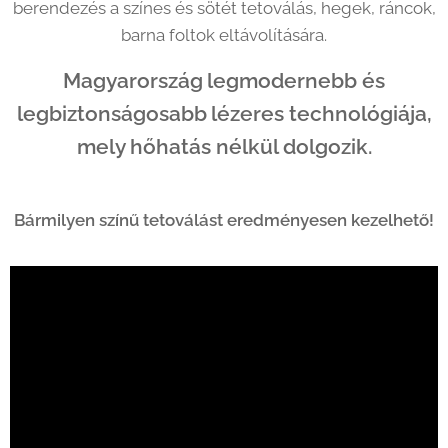
berendezés a színes és sötét tetoválás, hegek, ráncok,
barna foltok eltávolítására.
Magyarország
legmodernebb és
legbiztonságosabb
lézeres technológiája,
mely hőhatás nélkül dolgozik
.
Bármilyen színű tetoválást eredményesen kezelhető!