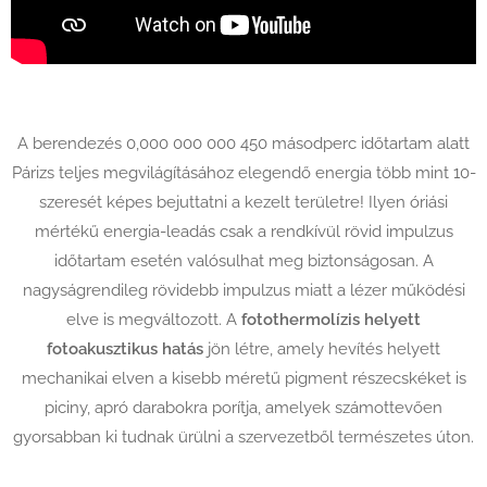
A berendezés 0,000 000 000 450 másodperc időtartam alatt
Párizs teljes megvilágításához elegendő energia több mint 10-
szeresét képes bejuttatni a kezelt területre! Ilyen óriási
mértékű energia-leadás csak a rendkívül rövid impulzus
időtartam esetén valósulhat meg biztonságosan. A
nagyságrendileg rövidebb impulzus miatt a lézer működési
elve is megváltozott. A
fotothermolízis helyett
fotoakusztikus hatás
jön létre, amely hevítés helyett
mechanikai elven a kisebb méretű pigment részecskéket is
piciny, apró darabokra porítja, amelyek számottevően
gyorsabban ki tudnak ürülni a szervezetből természetes úton.