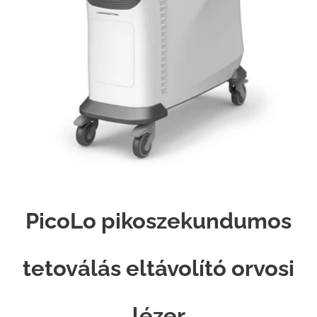
PicoLo pikoszekundumos
tetoválás eltávolító orvosi
lézer