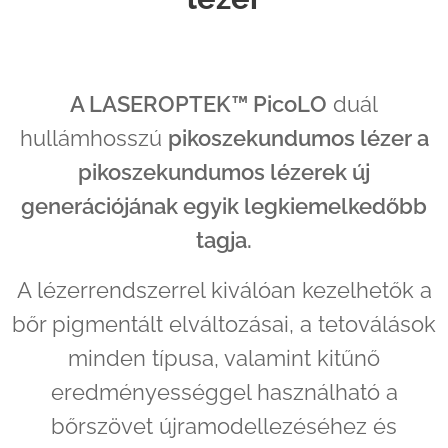
A LASEROPTEK™ PicoLO
duál
hullámhosszú
pikoszekundumos lézer a
pikoszekundumos lézerek új
generációjának egyik legkiemelkedőbb
tagja.
A lézerrendszerrel kiválóan kezelhetők a
bőr pigmentált elváltozásai, a tetoválások
minden típusa, valamint kitűnő
eredményességgel használható a
bőrszövet újramodellezéséhez és