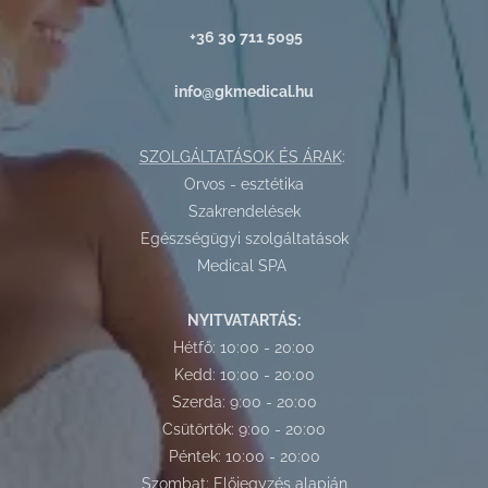
+36 30 711 5095
info@gkmedical.hu
SZOLGÁLTATÁSOK ÉS ÁRAK
:
Orvos - esztétika
Szakrendelések
Egészségügyi szolgáltatások
Medical SPA
NYITVATARTÁS:
Hétfő: 10:00 - 20:00
Kedd: 10:00 - 20:00
Szerda: 9:00 - 20:00
Csütörtök: 9:00 - 20:00
Péntek: 10:00 - 20:00
Szombat: Előjegyzés alapján