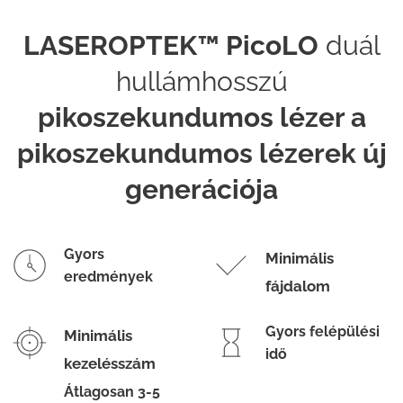
LASEROPTEK™ PicoLO
duál
hullámhosszú
pikoszekundumos lézer a
pikoszekundumos lézerek új
generációja
Gyors
Minimális
eredmények
fájdalom
Gyors felépülési
Minimális
idő
kezelésszám
Átlagosan 3-5