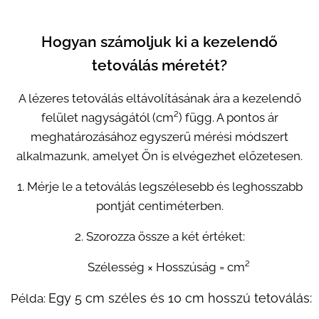
Hogyan számoljuk ki a kezelendő
tetoválás méretét?
A lézeres tetoválás eltávolításának ára a kezelendő
felület nagyságától (cm²) függ. A pontos ár
meghatározásához egyszerű mérési módszert
alkalmazunk, amelyet Ön is elvégezhet előzetesen.
1. Mérje le a tetoválás legszélesebb és leghosszabb
pontját centiméterben.
2. Szorozza össze a két értéket:
👉 Szélesség × Hosszúság = cm²
Egy 5 cm széles és 10 cm hosszú tetoválás:
Példa: