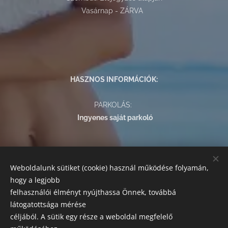
Vasárnap - ZÁRVA
HASZNOS INFORMÁCIÓK:
PARKOLÁS:
Ingyenes saját parkoló
FIZETÉSI LEHETŐSÉGEK:
Weboldalunk sütiket (cookie) használ működése folyamán,
Az alábbi módokon egyenlítheti ki szolgáltatásaink árát:
hogy a legjobb
készpénz, bankkártyás fizetés, SZÉP kártya.
felhasználói élményt nyújthassa Önnek, továbbá
látogatottsága mérése
SZAKRENDELÉSEK
céljából. A sütik egy része a weboldal megfelelő
Előzetes előjegyzés szükséges!