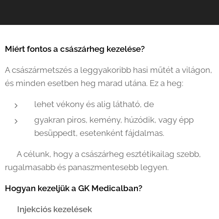
Miért fontos a császárheg kezelése?
A császármetszés a leggyakoribb hasi műtét a világon,
és minden esetben heg marad utána. Ez a heg:
lehet vékony és alig látható, de
gyakran piros, kemény, húzódik, vagy épp
besüppedt, esetenként fájdalmas.
👉 A célunk, hogy a császárheg esztétikailag szebb,
rugalmasabb és panaszmentesebb legyen.
Hogyan kezeljük a GK Medicalban?
💉
Injekciós kezelések