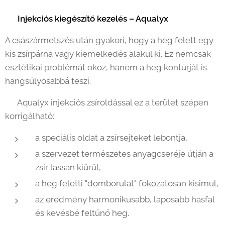
💉
Injekciós kiegészítő kezelés – Aqualyx
A császármetszés után gyakori, hogy a heg felett egy
kis zsírpárna vagy kiemelkedés alakul ki. Ez nemcsak
esztétikai problémát okoz, hanem a heg kontúrját is
hangsúlyosabbá teszi.
👉 Aqualyx injekciós zsíroldással ez a terület szépen
korrigálható:
a speciális oldat a zsírsejteket lebontja,
a szervezet természetes anyagcseréje útján a
zsír lassan kiürül,
a heg feletti "domborulat" fokozatosan kisimul,
az eredmény harmonikusabb, laposabb hasfal
és kevésbé feltűnő heg.