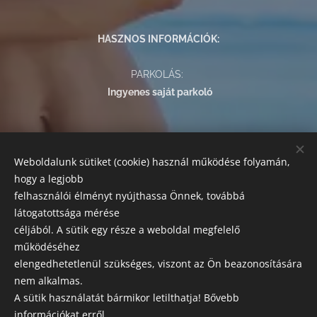
HASZNOS INFORMÁCIÓK:
PARKOLÁS:
Ingyenes saját parkoló
FIZETÉSI LEHETŐSÉGEK:
Weboldalunk sütiket (cookie) használ működése folyamán,
Az alábbi módokon egyenlítheti ki szolgáltatásaink árát:
hogy a legjobb
készpénz, bankkártyás fizetés, SZÉP kártya.
felhasználói élményt nyújthassa Önnek, továbbá
látogatottsága mérése
SZAKRENDELÉSEK
céljából. A sütik egy része a weboldal megfelelő
Előzetes előjegyzés szükséges!
működéséhez
elengedhetetlenül szükséges, viszont az Ön beazonosítására
Esztétikai, orvosi központ és labor
nem alkalmas.
A sütik használatát bármikor letilthatja! Bővebb
Leírásaink tájékoztató jellegűek, a változtatás jogát fenntartjuk
információkat erről