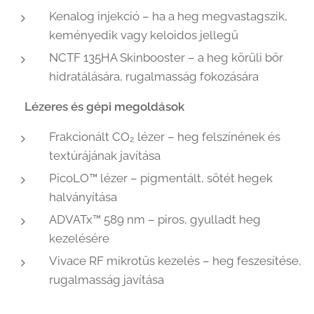
Kenalog injekció – ha a heg megvastagszik,
keményedik vagy keloidos jellegű
NCTF 135HA Skinbooster – a heg körüli bőr
hidratálására, rugalmasság fokozására
🔬
Lézeres és gépi megoldások
Frakcionált CO₂ lézer – heg felszínének és
textúrájának javítása
PicoLO™ lézer – pigmentált, sötét hegek
halványítása
ADVATx™ 589 nm – piros, gyulladt heg
kezelésére
Vivace RF mikrotűs kezelés – heg feszesítése,
rugalmasság javítása