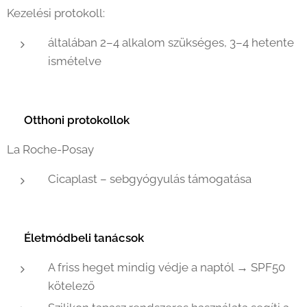
Kezelési protokoll:
általában 2–4 alkalom szükséges, 3–4 hetente
ismételve
🏠
Otthoni protokollok
La Roche-Posay
Cicaplast – sebgyógyulás támogatása
🌞
Életmódbeli tanácsok
A friss heget mindig védje a naptól → SPF50
kötelező