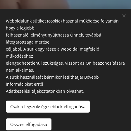
FIZETÉSI LEHETŐSÉGEK:
Weboldalunk sütiket (cookie) használ működése folyamán,
Az alábbi módokon egyenlítheti ki szolgáltatásaink árát:
hogy a legjobb
készpénz, bankkártyás fizetés, SZÉP kártya.
felhasználói élményt nyújthassa Önnek, továbbá
látogatottsága mérése
SZAKRENDELÉSEK
céljából. A sütik egy része a weboldal megfelelő
Előzetes előjegyzés szükséges!
működéséhez
elengedhetetlenül szükséges, viszont az Ön beazonosítására
Esztétikai, orvosi központ és labor
nem alkalmas.
A sütik használatát bármikor letilthatja! Bővebb
Leírásaink tájékoztató jellegűek, a változtatás jogát fenntartjuk
információkat erről
Adatkezelési tájékoztatónkban olvashat.
GK MEDICAL
2021 © MINDEN JOG FENNTARTVA
Csak a legszükségesebbek elfogadása
Adatkezelési tájékoztató
Összes elfogadása
Sütik