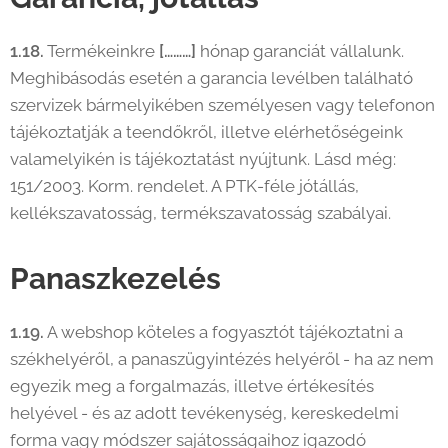
1.18.
Termékeinkre
[………]
hónap garanciát vállalunk.
Meghibásodás esetén a garancia levélben található
szervizek bármelyikében személyesen vagy telefonon
tájékoztatják a teendőkről, illetve elérhetőségeink
valamelyikén is tájékoztatást nyújtunk. Lásd még:
151/2003. Korm. rendelet. A PTK-féle jótállás,
kellékszavatosság, termékszavatosság szabályai.
Panaszkezelés
1.19.
A webshop köteles a fogyasztót tájékoztatni a
székhelyéről, a panaszügyintézés helyéről - ha az nem
egyezik meg a forgalmazás, illetve értékesítés
helyével - és az adott tevékenység, kereskedelmi
forma vagy módszer sajátosságaihoz igazodó