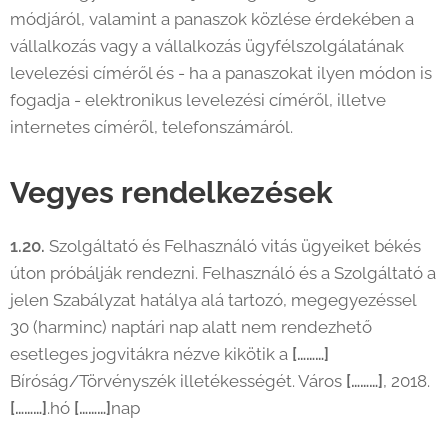
módjáról, valamint a panaszok közlése érdekében a
vállalkozás vagy a vállalkozás ügyfélszolgálatának
levelezési címéről és - ha a panaszokat ilyen módon is
fogadja - elektronikus levelezési címéről, illetve
internetes címéről, telefonszámáról.
Vegyes rendelkezések
1.20.
Szolgáltató és Felhasználó vitás ügyeiket békés
úton próbálják rendezni. Felhasználó és a Szolgáltató a
jelen Szabályzat hatálya alá tartozó, megegyezéssel
30 (harminc) naptári nap alatt nem rendezhető
esetleges jogvitákra nézve kikötik a
[………]
Bíróság/Törvényszék illetékességét. Város
[………]
, 2018.
[………]
.hó
[………]
nap