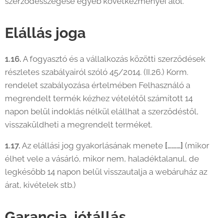
szerződésszegése egyéb következményei alól.
Elállás joga
1.16.
A fogyasztó és a vállalkozás közötti szerződések
részletes szabályairól szóló 45/2014. (II.26.) Korm.
rendelet szabályozása értelmében Felhasználó a
megrendelt termék kézhez vételétől számított 14
napon belül indoklás nélkül elállhat a szerződéstől,
visszaküldheti a megrendelt terméket.
1.17.
Az elállási jog gyakorlásának menete
[………]
(mikor
élhet vele a vásárló, mikor nem, haladéktalanul, de
legkésőbb 14 napon belül visszautalja a webáruház az
árat, kivételek stb.)
Garancia, jótállás