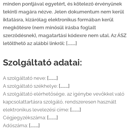
minden pontjával egyetért, és kötelező érvényűnek
tekinti magára nézve. Jelen dokumentum nem kerül
iktatásra, kizárólag elektronikus formában kerül
megkötésre (nem minősül írásba foglalt
szerződésnek), magatartási kódexre nem utal. Az ÁSZ
letölthető az alábbi linkről:
[………]
Szolgáltató adatai:
A szolgáltató neve:
[………]
A szolgáltató székhelye:
[………]
A szolgáltató elérhetősége, az igénybe vevőkkel való
kapcsolattartásra szolgáló, rendszeresen használt
elektronikus levelezési címe:
[………]
Cégjegyzékszáma:
[………]
Adószáma:
[………]