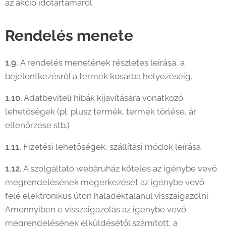
az akció időtartamáról.
Rendelés menete
1.9.
A rendelés menetének részletes leírása, a
bejelentkezésről a termék kosárba helyezéséig.
1.10.
Adatbeviteli hibák kijavítására vonatkozó
lehetőségek (pl. plusz termék, termék törlése, ár
ellenőrzése stb.)
1.11.
Fizetési lehetőségek, szállítási módok leírása
1.12.
A szolgáltató webáruház köteles az igénybe vevő
megrendelésének megérkezését az igénybe vevő
felé elektronikus úton haladéktalanul visszaigazolni.
Amennyiben e visszaigazolás az igénybe vevő
megrendelésének elküldésétől számított, a