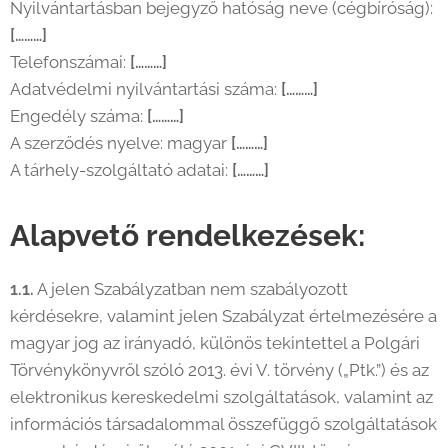
Nyilvántartásban bejegyző hatóság neve (cégbíróság):
[………]
Telefonszámai:
[………]
Adatvédelmi nyilvántartási száma:
[………]
Engedély száma:
[………]
A szerződés nyelve: magyar
[………]
A tárhely-szolgáltató adatai:
[………]
Alapvető rendelkezések:
1.1.
A jelen Szabályzatban nem szabályozott
kérdésekre, valamint jelen Szabályzat értelmezésére a
magyar jog az irányadó, különös tekintettel a Polgári
Törvénykönyvről szóló 2013. évi V. törvény („Ptk.”) és az
elektronikus kereskedelmi szolgáltatások, valamint az
információs társadalommal összefüggő szolgáltatások