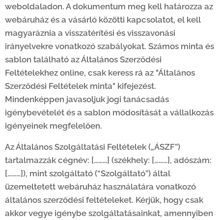
weboldaladon. A dokumentum meg kell határozza az
webáruház és a vásárló közötti kapcsolatot, el kell
magyaráznia a visszatérítési és visszavonási
irányelvekre vonatkozó szabályokat. Számos minta és
sablon található az Általános Szerződési
Feltételekhez online, csak keress rá az "Általános
Szerződési Feltételek minta" kifejezést.
Mindenképpen javasoljuk jogi tanácsadás
igénybevételét és a sablon módosítását a vállalkozás
igényeinek megfelelően.
Az Általános Szolgáltatási Feltételek („ÁSZF”)
tartalmazzák cégnév:
[………]
(székhely:
[………]
, adószám:
[………]
), mint szolgáltató (“Szolgáltató”) által
üzemeltetett webáruház használatára vonatkozó
általános szerződési feltételeket. Kérjük, hogy csak
akkor vegye igénybe szolgáltatásainkat, amennyiben