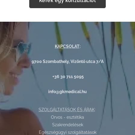
Kérek egy konzultációt
KAPCSOLAT
:
9700 Szombathely, Vízöntő utca 7/A
+36 30 711 5095
info@gkmedical.hu
SZOLGÁLTATÁSOK ÉS ÁRAK
:
Orvos - esztétika
Szakrendelések
Egészségügyi szolgáltatások