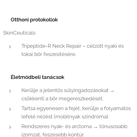
🏠
Otthoni protokollok
SkinCeuticals
Tripeptide-R Neck Repair – célzott nyaki és
tokai bőr feszesítésére.
🌞
Életmódbeli tanácsok
Kerülje a jelentős súlyingadozásokat →
csökkenti a bőr megereszkedését.
Tartsa egyenesen a fejét, kerülje a folyamatos
lefelé nézést (mobilnyak szindróma).
Rendszeres nyak- és arctorna → tónusosabb
izomzat, feszesebb kontúr.