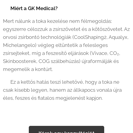
✨
Miért a GK Medical?
Mert nálunk a toka kezelése nem félmegoldás:
egyszerre célozzuk a zsírszövetet és a kötőszövetet. Az
orvosi zsírbontó technológiák (CoolShaping2, Aqualyx,
Michelangelo) végleg eltüntetik a felesleges
zsírsejteket, míg a feszesítő eljárások (Vivace, CO₂,
Skinboosterek, COG szálbehúzás) újraformálják és
megemelik a kontúrt.
👉 Ez a kettős hatás teszi lehetővé, hogy a toka ne
csak kisebb legyen, hanem az állkapocs vonala újra
éles, feszes és fiatalos megjelenést kapjon.