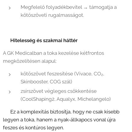
Megfelelő folyadékbevitel → támogatja a
kötőszöveti rugalmasságot.
👩‍⚕️
Hitelesség és szakmai háttér
A GK Medicalban a toka kezelése kétfrontos
megközelítésen alapul:
kötőszövet feszesítése (Vivace, CO₂,
Skinbooster, COG szál)
zsírszövet végleges csökkentése
(CoolShaping2, Aqualyx, Michelangelo)
👉
Ez a komplexitás biztosítja, hogy ne csak kisebb
legyen a toka, hanem a nyak-állkapocs vonal újra
feszes és kontúros legyen.