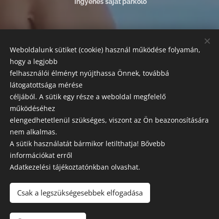
Ingyenes saját parkoló
FIZETÉSI LEHETŐSÉGEK:
Weboldalunk sütiket (cookie) használ működése folyamán,
Az alábbi módokon egyenlítheti ki szolgáltatásaink árát:
hogy a legjobb
készpénz, bankkártyás fizetés, SZÉP kártya.
felhasználói élményt nyújthassa Önnek, továbbá
látogatottsága mérése
SZAKRENDELÉSEK
céljából. A sütik egy része a weboldal megfelelő
Előzetes előjegyzés szükséges!
működéséhez
elengedhetetlenül szükséges, viszont az Ön beazonosítására
Esztétikai, orvosi központ és labor
nem alkalmas.
A sütik használatát bármikor letilthatja! Bővebb
Leírásaink tájékoztató jellegűek, a változtatás jogát fenntartjuk
információkat erről
Adatkezelési tájékoztatónkban olvashat.
GK MEDICAL
2021 © MINDEN JOG FENNTARTVA
Csak a legszükségesebbek elfogadása
Adatkezelési tájékoztató