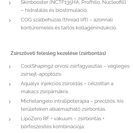
Skinbooster (NCTF135HA, Profhilo, Nucleofill)
– hidratálás és biostimuláció.
COG szálbehúzás (thread lift) – azonnali
kontúremelés és tartós kollagénindukció.
🔹
Zsírszöveti felesleg kezelése (zsírbontás)
CoolShaping2 orvosi zsírfagyasztás – végleges
zsírsejt-apoptózis.
Aqualyx injekciós zsíroldás – célzottan a
makacs zsírpárnákra.
Michelangelo intralipoterápia – precíziós, kis
területeken alkalmazható zsírbontás.
LipoZero RF + vákuum – zsírbontás +
bőrfeszesítés kombinációja.