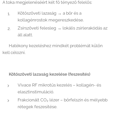
A toka megjelenéséért két fő tényező felelős:
Kötőszöveti lazaság → a bőr és a
kollagénrostok megereszkedése.
Zsírszöveti felesleg → lokális zsírlerakódás az
áll alatt.
👉 Hatékony kezeléshez mindkét problémát külön
kell célozni.
🔹
Kötőszöveti lazaság kezelése (feszesítés)
Vivace RF mikrotűs kezelés – kollagén- és
elasztinstimuláció.
Frakcionált CO₂ lézer – bőrfelszín és mélyebb
rétegek feszesítése.